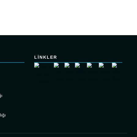
LİNKLER
ğı
ığı