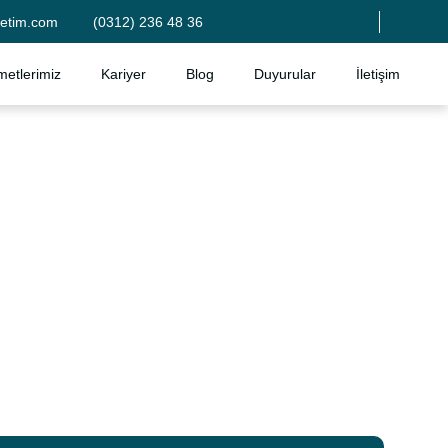
etim.com
(0312) 236 48 36
metlerimiz
Kariyer
Blog
Duyurular
İletişim