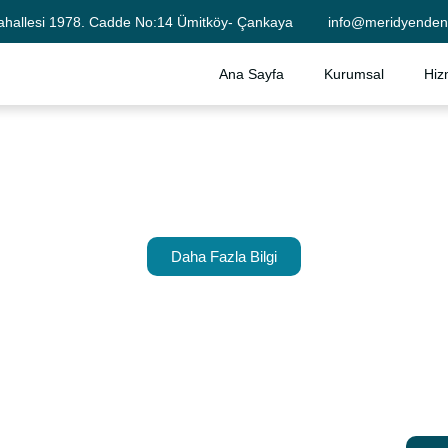
ahallesi 1978. Cadde No:14 Ümitköy- Çankaya
info@meridyenden
Ana Sayfa
Kurumsal
Hiz
Daha Fazla Bilgi